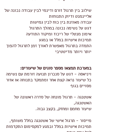
שילוב בין תרגול זורם ודינמי
לבין עבודה נכונה של
אליינמנט ודיוק התנוחות
עבודה מאוזנת בין כוח לבין גמישות
דגש על נשימה נכונה במהלך התרגול
אימון מנטלי של ריכוז ומיקוד התודעה
תמיכות אישיות במלל או במגע
התמדה בתרגול מאפשרת לאורך זמן לתרגול להפוך
יותר ויותר מדיטטיבי
במערכת תמצאו מספר סוגים של שיעורים:
ויניאסה - דגש על סנכרון תנועה זורמת עם נשימה
כל שיעור נראה קצת אחר ומתמקד בתנוחה או אזור
מסויים בגוף
אשטנגה - תרגול מונחה של סדרה ראשונה של
האשטנגה,
שיעור מחמם ומחזק, בקצב גבוה.
מייסור - תרגול אישי של אשטנגה בחלל משותף,
תמיכות אישיות במלל ובמגע למקסימום התקדמות